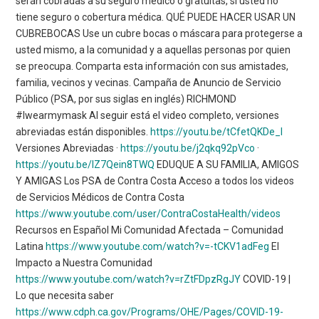
serán cobradas a su seguro médico o gratuitas, si usted no
tiene seguro o cobertura médica. QUÉ PUEDE HACER USAR UN
CUBREBOCAS Use un cubre bocas o máscara para protegerse a
usted mismo, a la comunidad y a aquellas personas por quien
se preocupa. Comparta esta información con sus amistades,
familia, vecinos y vecinas. Campaña de Anuncio de Servicio
Público (PSA, por sus siglas en inglés) RICHMOND
#Iwearmymask Al seguir está el video completo, versiones
abreviadas están disponibles.
https://youtu.be/tCfetQKDe_I
Versiones Abreviadas ·
https://youtu.be/j2qkq92pVco
·
https://youtu.be/lZ7Qein8TWQ
EDUQUE A SU FAMILIA, AMIGOS
Y AMIGAS Los PSA de Contra Costa Acceso a todos los videos
de Servicios Médicos de Contra Costa
https://www.youtube.com/user/ContraCostaHealth/videos
Recursos en Español
Mi Comunidad Afectada – Comunidad
Latina
https://www.youtube.com/watch?v=-tCKV1adFeg
El
Impacto a Nuestra Comunidad
https://www.youtube.com/watch?v=rZtFDpzRgJY
COVID-19 |
Lo que necesita saber
https://www.cdph.ca.gov/Programs/OHE/Pages/COVID-19-