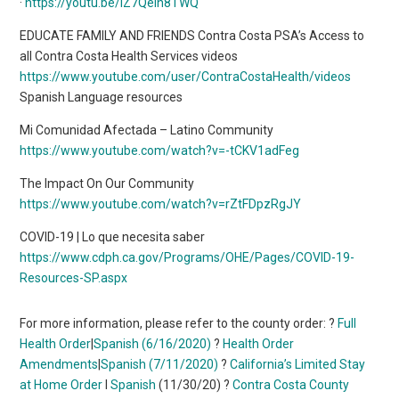
·
https://youtu.be/lZ7Qein8TWQ
EDUCATE FAMILY AND FRIENDS Contra Costa PSA’s Access to
all Contra Costa Health Services videos
https://www.youtube.com/user/ContraCostaHealth/videos
Spanish Language resources
Mi Comunidad Afectada – Latino Community
https://www.youtube.com/watch?v=-tCKV1adFeg
The Impact On Our Community
https://www.youtube.com/watch?v=rZtFDpzRgJY
COVID-19 | Lo que necesita saber
https://www.cdph.ca.gov/Programs/OHE/Pages/COVID-19-
Resources-SP.aspx
For more information, please refer to the county order: ?
Full
Health Order
|
Spanish
(6/16/2020)
?
Health Order
Amendments
|
Spanish
(7/11/2020)
?
California’s Limited Stay
at Home Order
I
Spanish
(11/30/20) ?
Contra Costa County