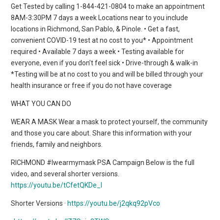
Get Tested by calling 1-844-421-0804 to make an appointment
8AM-3:30PM 7 days a week Locations near to you include
locations in Richmond, San Pablo, & Pinole. • Get a fast,
convenient COVID-19 test at no cost to you* • Appointment
required • Available 7 days a week • Testing available for
everyone, even if you don’t feel sick • Drive-through & walk-in
*Testing will be at no cost to you and will be billed through your
health insurance or free if you do not have coverage
WHAT YOU CAN DO
WEAR A MASK Wear a mask to protect yourself, the community
and those you care about. Share this information with your
friends, family and neighbors.
RICHMOND #Iwearmymask PSA Campaign Below is the full
video, and several shorter versions.
https://youtu.be/tCfetQKDe_I
Shorter Versions ·
https://youtu.be/j2qkq92pVco